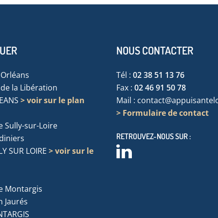
TUER
NOUS CONTACTER
'Orléans
Tél :
02 38 51 13 76
de la Libération
Fax :
02 46 91 50 78
LEANS
> voir sur le plan
Mail :
contact@appuisanteloi
> Formulaire de contact
 Sully-sur-Loire
RETROUVEZ-NOUS SUR :
rdiniers
LY SUR LOIRE
> voir sur le
e Montargis
n Jaurés
NTARGIS