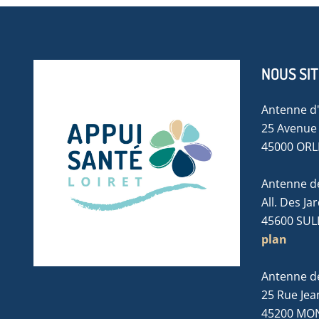
NOUS SI
Antenne d
25 Avenue 
45000 OR
Antenne de
All. Des Ja
45600 SUL
plan
Antenne d
25 Rue Jea
45200 MO