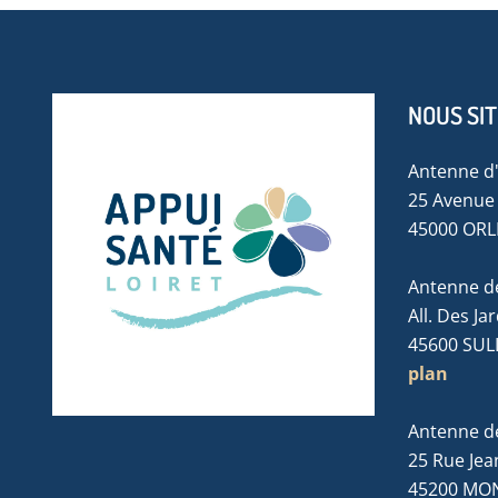
NOUS SI
Antenne d
25 Avenue 
45000 OR
Antenne de
All. Des Ja
45600 SUL
plan
Antenne d
25 Rue Jea
45200 MO