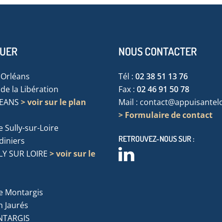
TUER
NOUS CONTACTER
'Orléans
Tél :
02 38 51 13 76
de la Libération
Fax :
02 46 91 50 78
LEANS
> voir sur le plan
Mail :
contact@appuisanteloi
> Formulaire de contact
 Sully-sur-Loire
RETROUVEZ-NOUS SUR :
rdiniers
LY SUR LOIRE
> voir sur le
e Montargis
n Jaurés
NTARGIS