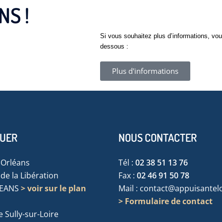
NS !
Si vous souhaitez plus d’informations, vou
dessous :
Plus d'informations
TUER
NOUS CONTACTER
'Orléans
Tél :
02 38 51 13 76
de la Libération
Fax :
02 46 91 50 78
LEANS
> voir sur le plan
Mail :
contact@appuisanteloi
> Formulaire de contact
 Sully-sur-Loire