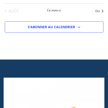
évènement
évènements
évènements
évènement
évènements
évènements
évènem
Ce mois-ci
AOÛT
Oct
S’ABONNER AU CALENDRIER