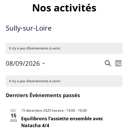
Nos activités
Sully-sur-Loire
Il n’y a pas d’évènements à venir.
Recherch
Navi
08/09/2026
RECHERCH
MOIS
de
et
Sélectionnez
Calendrier
vues
navigatio
une
Il n’y a pas d’évènements à venir.
Évè
de
de
date.
Évènements
vues
Derniers Évènements passés
Évèneme
15 décembre 2025 horaire : 14:00
-
16:00
DÉC
15
Equilibrons l’assiette ensemble avec
2025
Natacha 4/4