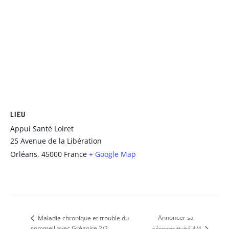
LIEU
Appui Santé Loiret
25 Avenue de la Libération
Orléans
,
45000
France
+ Google Map
Annoncer sa
Maladie chronique et trouble du
sommeil avec Grégoire 2/2
séropositivité 4/4