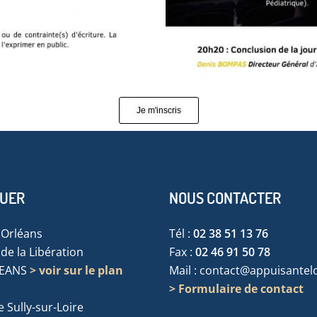
Je m'inscris
TUER
NOUS CONTACTER
'Orléans
Tél :
02 38 51 13 76
de la Libération
Fax :
02 46 91 50 78
LEANS
> voir sur le plan
Mail :
contact@appuisanteloi
> Formulaire de contact
 Sully-sur-Loire